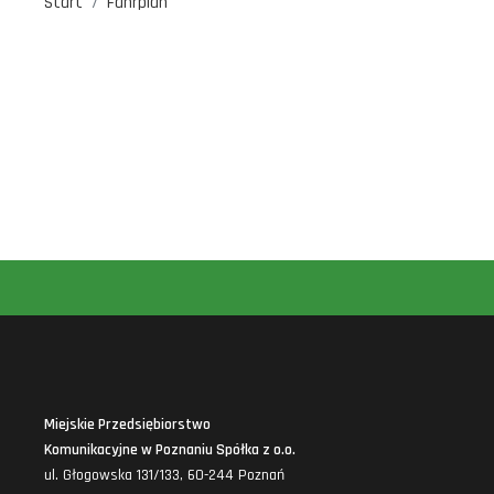
Start
Fahrplan
Miejskie Przedsiębiorstwo
Komunikacyjne w Poznaniu Spółka z o.o.
ul. Głogowska 131/133, 60-244 Poznań