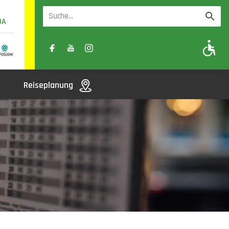
UA
A
A-
A+
Reiseplanung