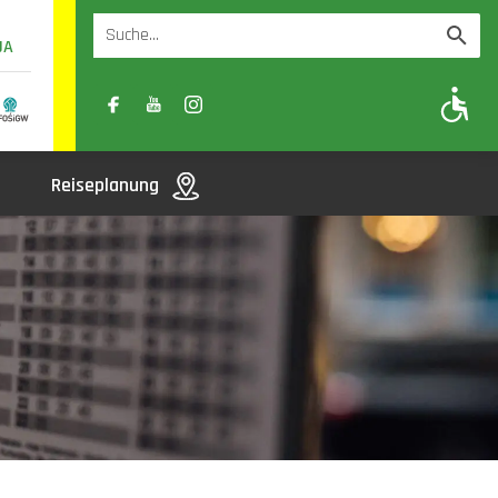
UA
A
A-
A+
Reiseplanung