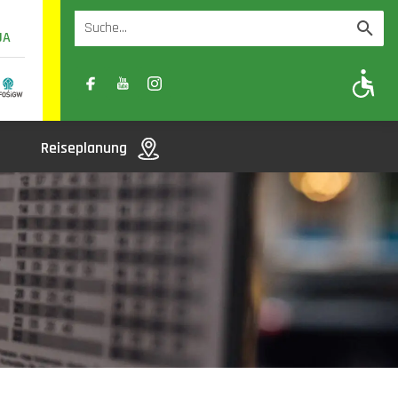
UA
A
A-
A+
Reiseplanung