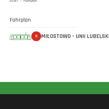
Start
Fahrplan
Fahrplan
MIŁOSTOWO - UNII LUBELSK
8