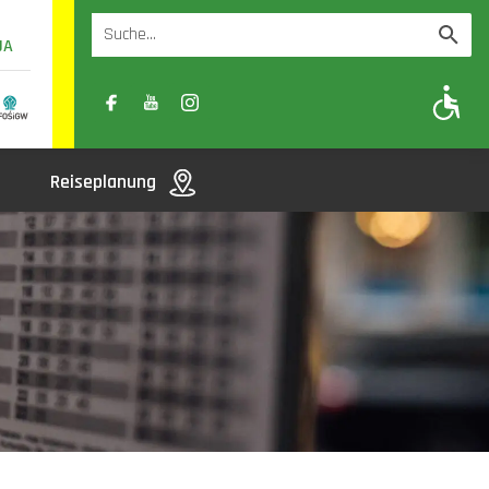
UA
A
A-
A+
Reiseplanung