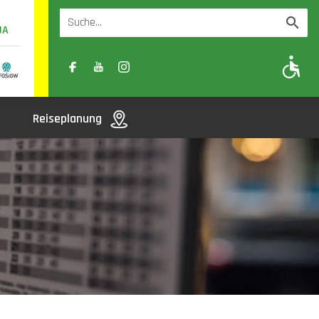
UA
A
A-
A+
Reiseplanung