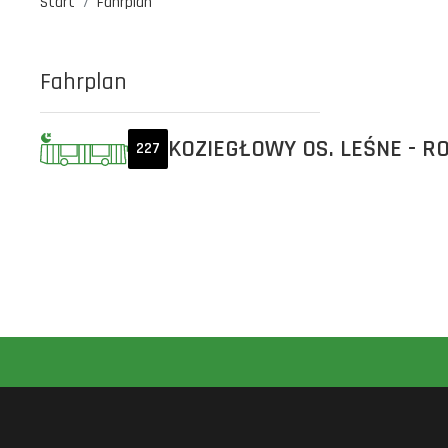
Start
Fahrplan
Fahrplan
KOZIEGŁOWY OS. LEŚNE - R
227