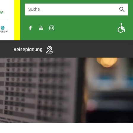
UA
A
A-
A+
Reiseplanung