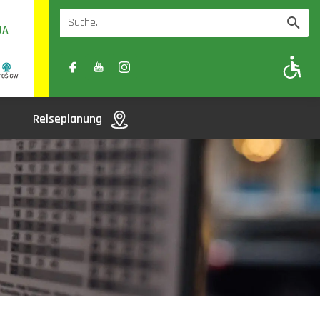
UA
A
A-
A+
Reiseplanung