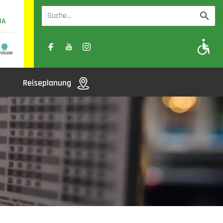
UA
A
A-
A+
Reiseplanung