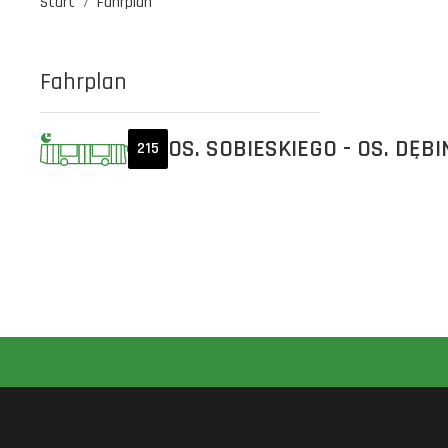
Start
Fahrplan
Fahrplan
OS. SOBIESKIEGO - OS. DĘBI
215