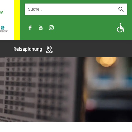
UA
A
A-
A+
Reiseplanung