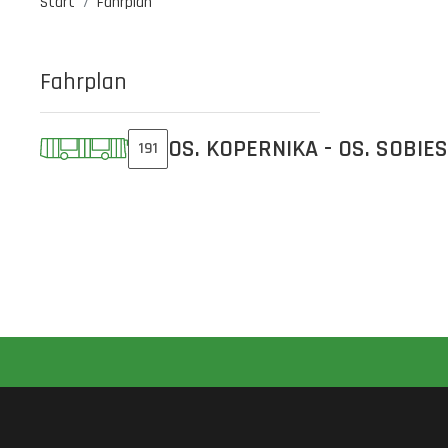
Start
Fahrplan
Fahrplan
OS. KOPERNIKA - OS. SOBIE
191