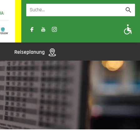
UA
A
A-
A+
Reiseplanung