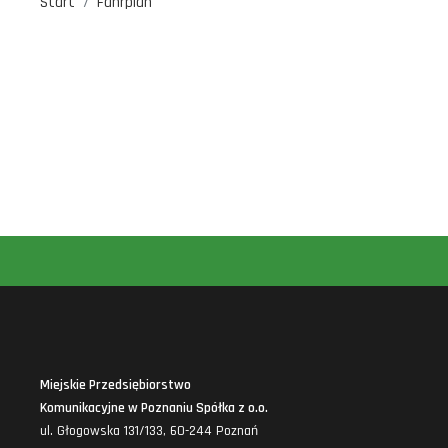
Start
Fahrplan
Miejskie Przedsiębiorstwo
Komunikacyjne w Poznaniu Spółka z o.o.
ul. Głogowska 131/133, 60-244 Poznań