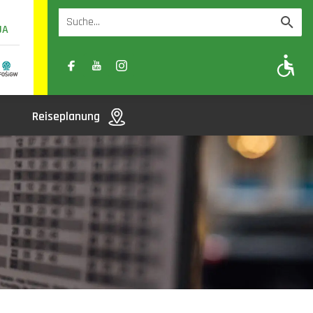
UA
A
A-
A+
Reiseplanung