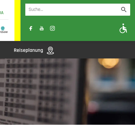
UA
A
A-
A+
Reiseplanung