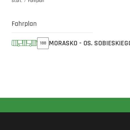
Start
Fahrplan
Fahrplan
MORASKO - OS. SOBIESKIEG
188