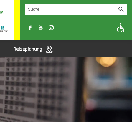
UA
A
A-
A+
Reiseplanung