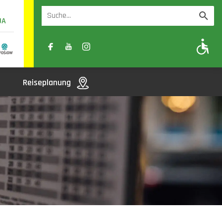
UA
A
A-
A+
Reiseplanung