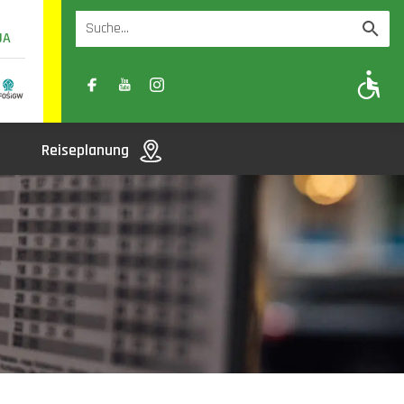
UA
A
A-
A+
Reiseplanung