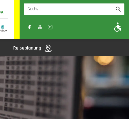
UA
A
A-
A+
Reiseplanung