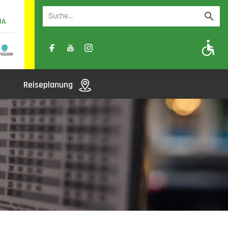
UA
A
A-
A+
Reiseplanung