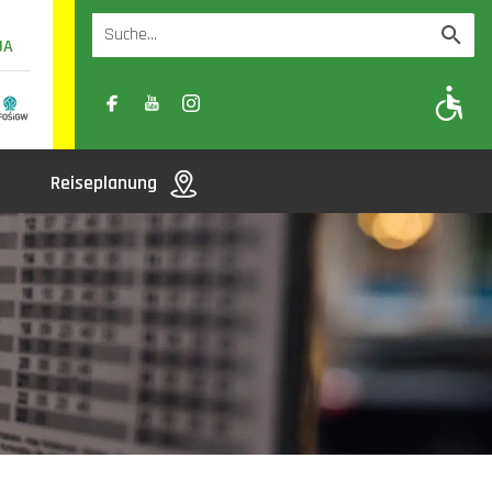
UA
A
A-
A+
Reiseplanung