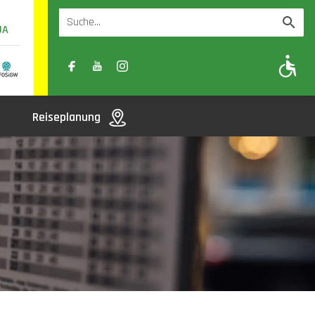
UA
A
A-
A+
Reiseplanung