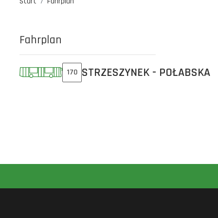
Start
Fahrplan
Fahrplan
STRZESZYNEK - POŁABSKA
170