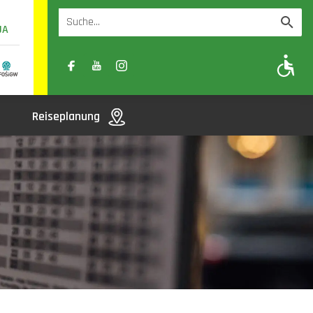
UA
A
A-
A+
Reiseplanung