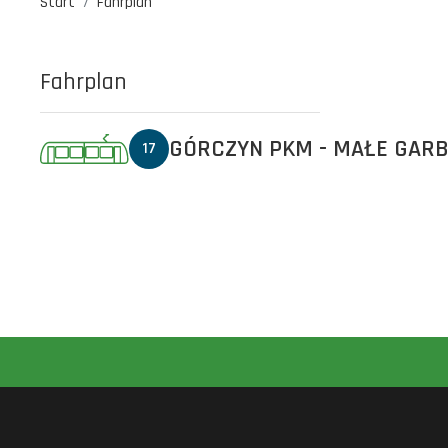
Start
Fahrplan
Fahrplan
GÓRCZYN PKM - MAŁE GAR
17