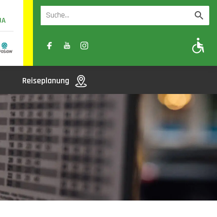
UA
A
A-
A+
Reiseplanung