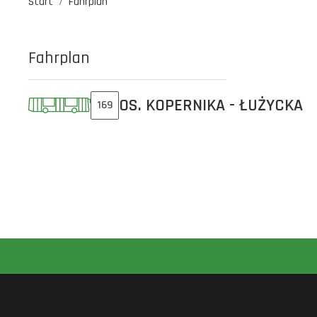
Start
Fahrplan
Fahrplan
OS. KOPERNIKA - ŁUŻYCKA
169