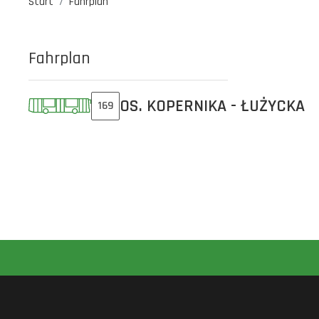
Start
Fahrplan
Fahrplan
OS. KOPERNIKA - ŁUŻYCKA
169