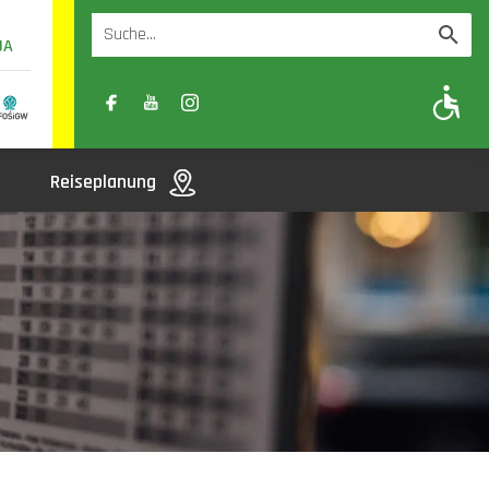
UA
A
A-
A+
Reiseplanung