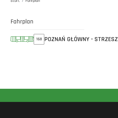
Start
Fahrplan
Fahrplan
POZNAŃ GŁÓWNY - STRZES
168