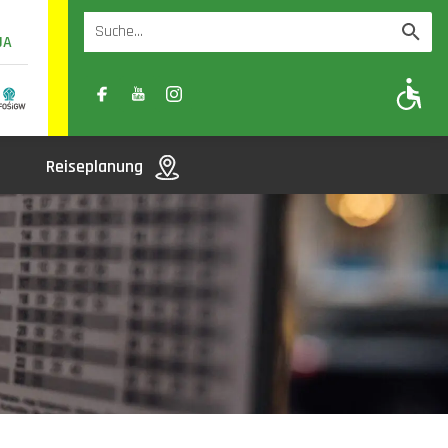
UA
A
A-
A+
Reiseplanung