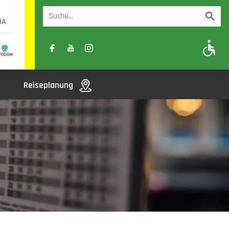
UA
A
A-
A+
Reiseplanung