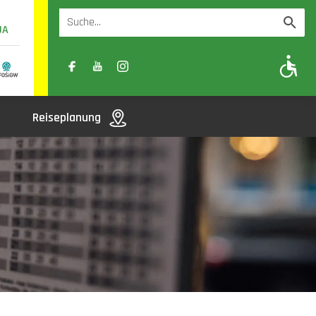
UA
A
A-
A+
Reiseplanung