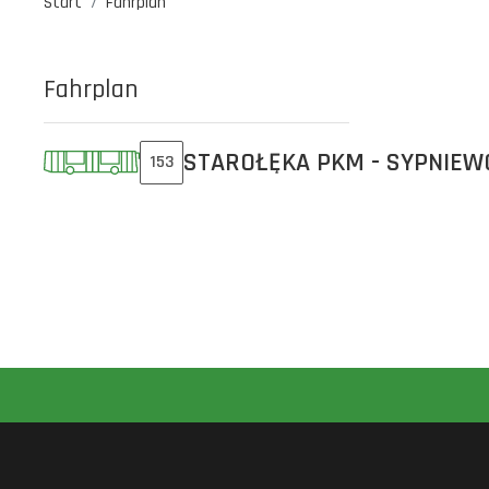
Start
Fahrplan
Fahrplan
STAROŁĘKA PKM - SYPNIEW
153