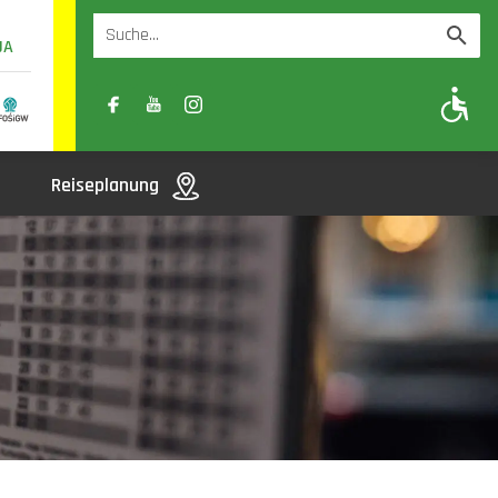
UA
A
A-
A+
Reiseplanung