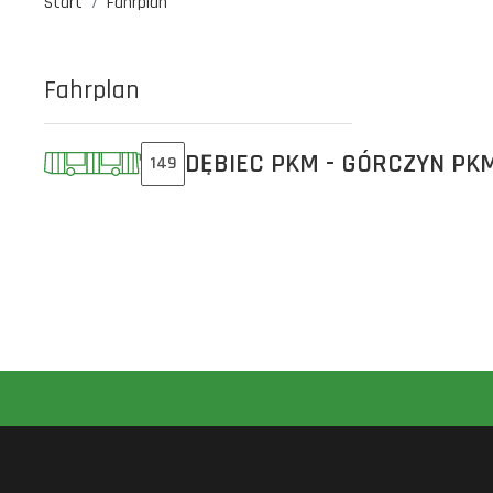
Start
Fahrplan
Fahrplan
DĘBIEC PKM - GÓRCZYN PK
149