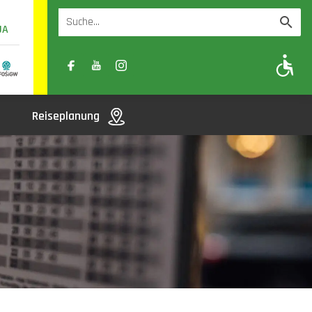
UA
A
A-
A+
Reiseplanung