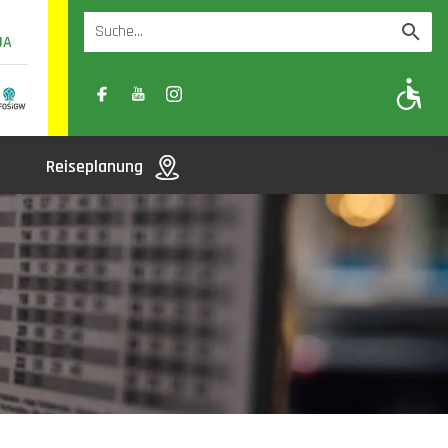
UA
A
A-
A+
Reiseplanung