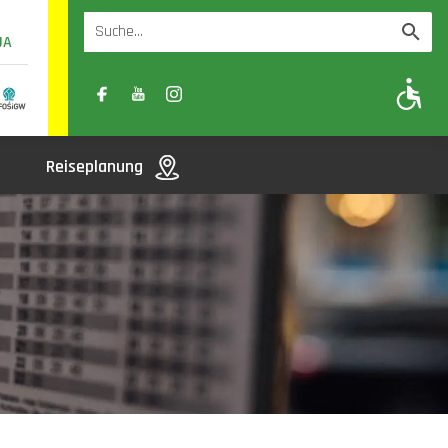
UA
A
A-
A+
Reiseplanung