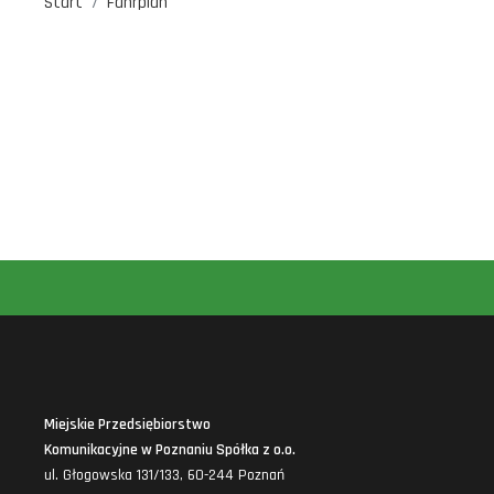
Start
Fahrplan
Miejskie Przedsiębiorstwo
Komunikacyjne w Poznaniu Spółka z o.o.
ul. Głogowska 131/133, 60-244 Poznań