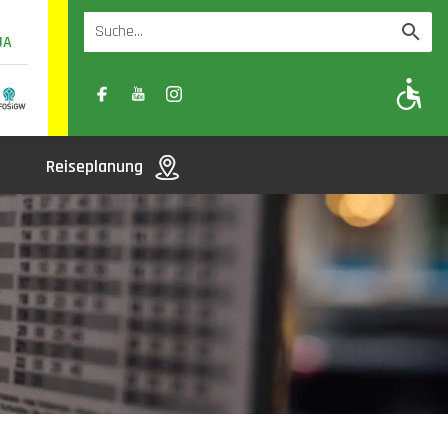
UA
A
A-
A+
Reiseplanung