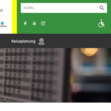
UA
A
A-
A+
Reiseplanung