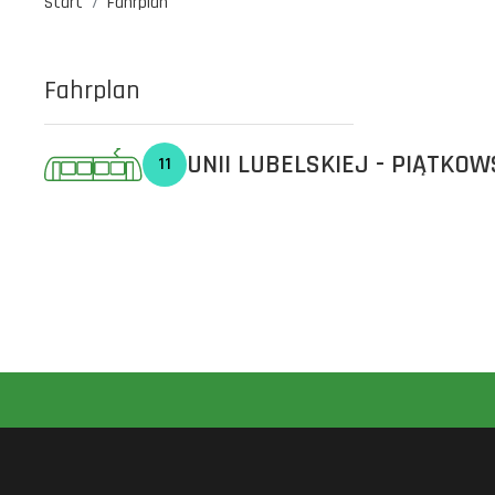
Start
Fahrplan
Fahrplan
UNII LUBELSKIEJ - PIĄTKO
11