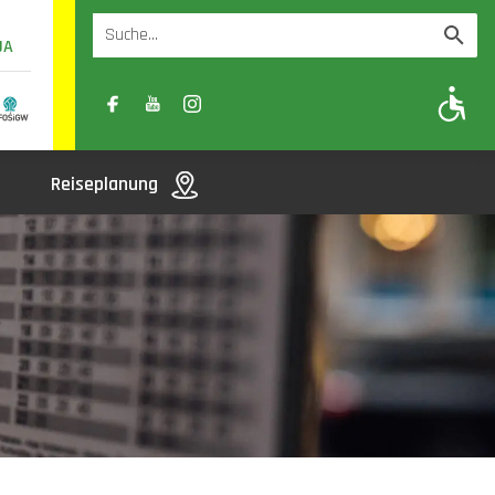
UA
A
A-
A+
Reiseplanung