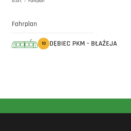
Start
Fahrplan
Fahrplan
DĘBIEC PKM - BŁAŻEJA
10